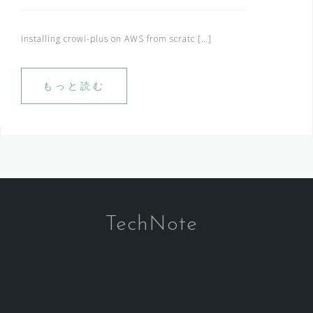
Installing crowi-plus on AWS from scratc […]
もっと読む
TechNote