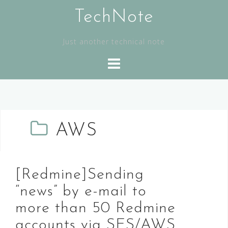
コ
TechNote
ン
テ
ン
Just another technical note
ツ
へ
ス
キ
ッ
プ
AWS
[Redmine]Sending
“news” by e-mail to
more than 50 Redmine
accounts via SES/AWS