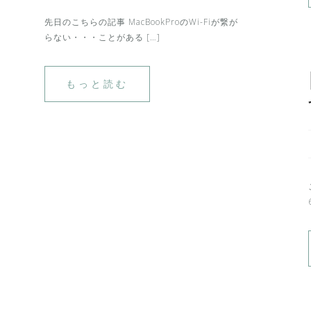
先日のこちらの記事 MacBookProのWi-Fiが繋が
らない・・・ことがある […]
もっと読む