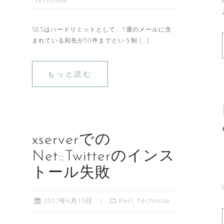
SESはハードリミットとして、1通のメールに含
まれている宛先が50件までという制 […]
もっと読む
xserverでの
Net::Twitterのインス
トール失敗
2017年6月15日
Perl
,
Technote