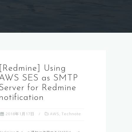
[Redmine] Using
AWS SES as SMTP
Server for Redmine
notification
2018年1月17日
AWS
,
Technote