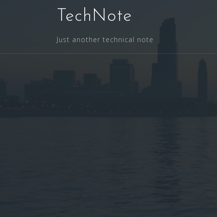
コ
TechNote
ン
テ
ン
Just another technical note
ツ
へ
ス
キ
ッ
プ