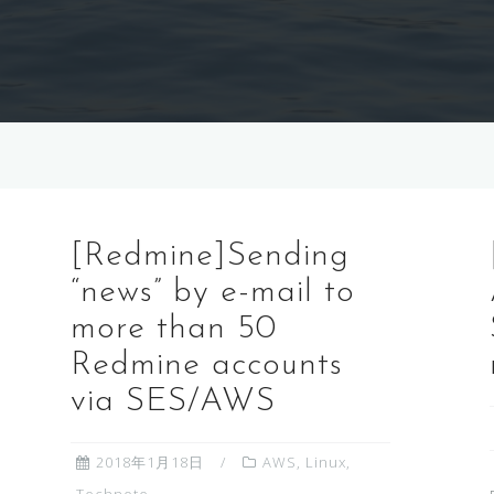
[Redmine]Sending
“news” by e-mail to
more than 50
Redmine accounts
via SES/AWS
2018年1月18日
AWS
,
Linux
,
Technote