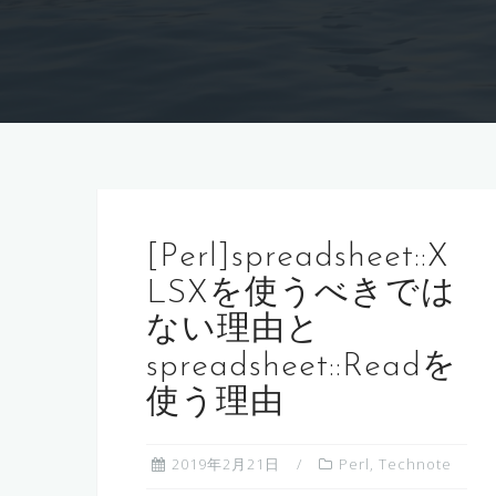
[Perl]spreadsheet::X
LSXを使うべきでは
ない理由と
spreadsheet::Readを
使う理由
2019年2月21日
Perl
,
Technote