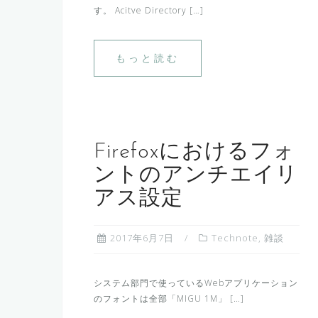
す。 Acitve Directory […]
もっと読む
Firefoxにおけるフォ
ントのアンチエイリ
アス設定
2017年6月7日
Technote
,
雑談
システム部門で使っているWebアプリケーション
のフォントは全部「MIGU 1M」 […]