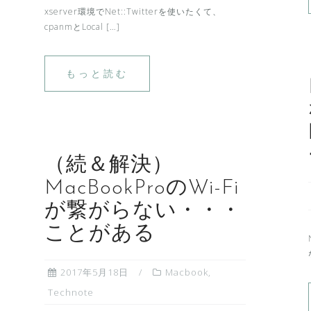
xserver環境でNet::Twitterを使いたくて、
cpanmとLocal […]
もっと読む
（続＆解決）
MacBookProのWi-Fi
が繋がらない・・・
ことがある
2017年5月18日
Macbook
,
Technote