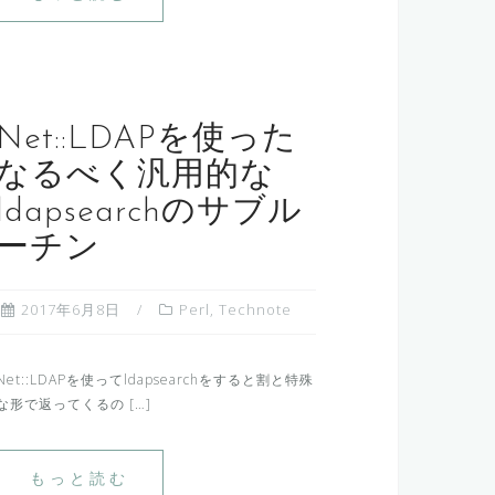
Net::LDAPを使った
なるべく汎用的な
ldapsearchのサブル
ーチン
2017年6月8日
Perl
,
Technote
Net::LDAPを使ってldapsearchをすると割と特殊
な形で返ってくるの […]
もっと読む